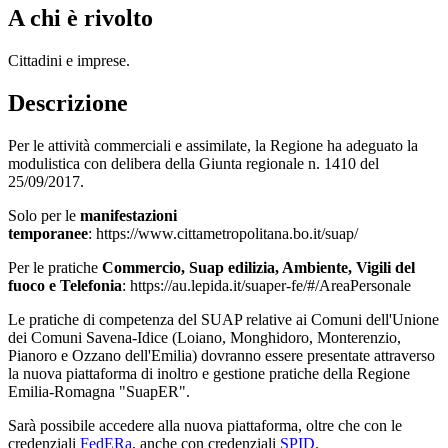
A chi è rivolto
Cittadini e imprese.
Descrizione
Per le attività commerciali e assimilate, la Regione ha adeguato la
modulistica con delibera della Giunta regionale n. 1410 del
25/09/2017.
Solo per le
manifestazioni
temporanee
: https://www.cittametropolitana.bo.it/suap/
Per le pratiche
Commercio, Suap edilizia, Ambiente, Vigili del
fuoco e Telefonia
: https://au.lepida.it/suaper-fe/#/AreaPersonale
Le pratiche di competenza del SUAP relative ai Comuni dell'Unione
dei Comuni Savena-Idice (Loiano, Monghidoro, Monterenzio,
Pianoro e Ozzano dell'Emilia) dovranno essere presentate attraverso
la nuova piattaforma di inoltro e gestione pratiche della Regione
Emilia-Romagna "SuapER".
​Sarà possibile accedere alla nuova piattaforma, oltre che con le
credenziali
FedERa
, anche con credenziali
SPID
.​